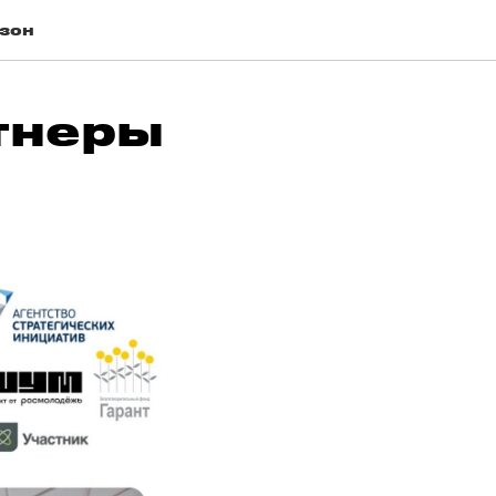
езон
тнеры