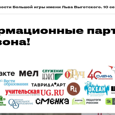
ости Большой игры имени Льва Выготского. 10 с
рмационные пар
зона!